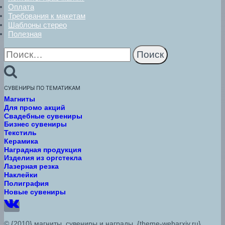
Оплата
Требования к макетам
Шаблоны стерео
Полезная
Найти:
СУВЕНИРЫ ПО ТЕМАТИКАМ
Магниты
Для промо акций
Свадебные сувениры
Бизнес сувениры
Текстиль
Керамика
Наградная продукция
Изделия из оргстекла
Лазерная резка
Наклейки
Полиграфия
Новые сувениры
© {2010} магниты, сувениры и награды. {theme-webarxiv.ru}