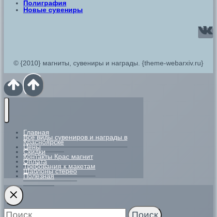
Полиграфия
Новые сувениры
© {2010} магниты, сувениры и награды. {theme-webarxiv.ru}
Главная
Все виды сувениров и награды в
Красноярске
Цены
Скидки
Контакты Крас магнит
Оплата
Требования к макетам
Шаблоны стерео
Полезная
Найти: