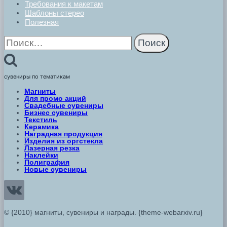
Требования к макетам
Шаблоны стерео
Полезная
Найти:
сувениры по тематикам
Магниты
Для промо акций
Свадебные сувениры
Бизнес сувениры
Текстиль
Керамика
Наградная продукция
Изделия из оргстекла
Лазерная резка
Наклейки
Полиграфия
Новые сувениры
© {2010} магниты, сувениры и награды. {theme-webarxiv.ru}