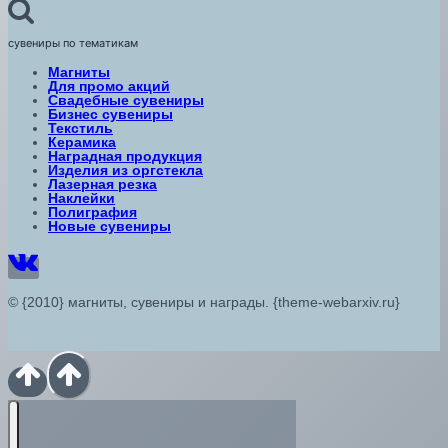
сувениры по тематикам
Магниты
Для промо акций
Свадебные сувениры
Бизнес сувениры
Текстиль
Керамика
Наградная продукция
Изделия из оргстекла
Лазерная резка
Наклейки
Полиграфия
Новые сувениры
© {2010} магниты, сувениры и награды. {theme-webarxiv.ru}