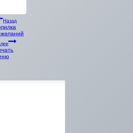
Назад
опилка
ожеланий
алее
ечать
еню