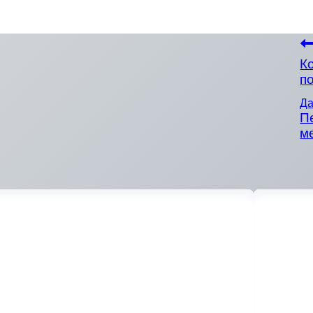
К
п
Д
П
м