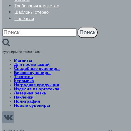
Требования к макетам
Шаблоны стерео
Полезная
Найти:
сувениры по тематикам
Магниты
Для промо акций
Свадебные сувениры
Бизнес сувениры
Текстиль
Керамика
Наградная продукция
Изделия из оргстекла
Лазерная резка
Наклейки
Полиграфия
Новые сувениры