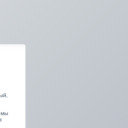
ый,
 мы
в