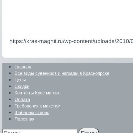
https://kras-magnit.ru/wp-content/uploads/201
Главная
Все виды сувениров и награды в Красноярске
Цены
Скидки
Контакты Крас магнит
Оплата
Требования к макетам
Шаблоны стерео
Полезная
Найти: