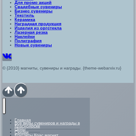
Для промо акций
Свадебные сувениры
Бизнес сувениры
Текстиль
Керамика
Наградная продукция
Изделия из оргстекла
Лазерная резка
Наклейки
Полиграфия
Новые сувениры
© {2010} магниты, сувениры и награды. {theme-webarxiv.ru}
Главная
Все виды сувениров и награды в
Красноярске
Цены
Скидки
Контакты Крас магнит