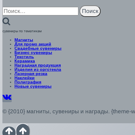
Найти:
сувениры по тематикам
Магниты
Для промо акций
Свадебные сувениры
Бизнес сувениры
Текстиль
Керамика
Наградная продукция
Изделия из оргстекла
Лазерная резка
Наклейки
Полиграфия
Новые сувениры
© {2010} магниты, сувениры и награды. {theme-we