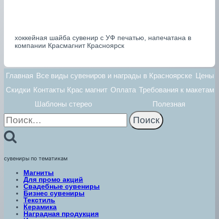
хоккейная шайба сувенир с УФ печатью, напечатана в
компании Красмагнит Красноярск
Главная
Все виды сувениров и награды в Красноярске
Цены
Скидки
Контакты Крас магнит
Оплата
Требования к макетам
Шаблоны стерео
Полезная
Найти:
сувениры по тематикам
Магниты
Для промо акций
Свадебные сувениры
Бизнес сувениры
Текстиль
Керамика
Наградная продукция