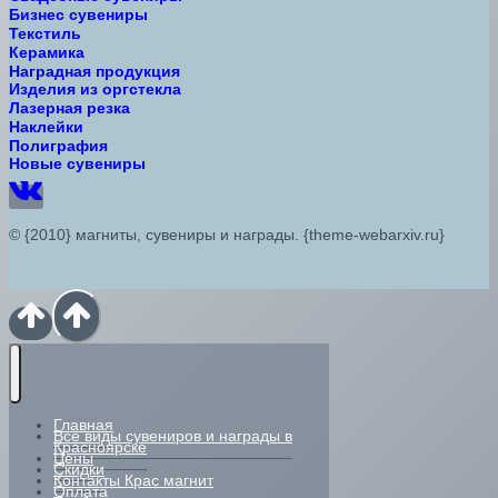
Бизнес сувениры
Текстиль
Керамика
Наградная продукция
Изделия из оргстекла
Лазерная резка
Наклейки
Полиграфия
Новые сувениры
© {2010} магниты, сувениры и награды. {theme-webarxiv.ru}
Главная
Все виды сувениров и награды в
Красноярске
Цены
Скидки
Контакты Крас магнит
Оплата