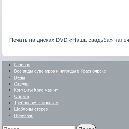
Печать на дисках DVD «Наша свадьба» напеч
Главная
Все виды сувениров и награды в Красноярске
Цены
Скидки
Контакты Крас магнит
Оплата
Требования к макетам
Шаблоны стерео
Полезная
Найти: