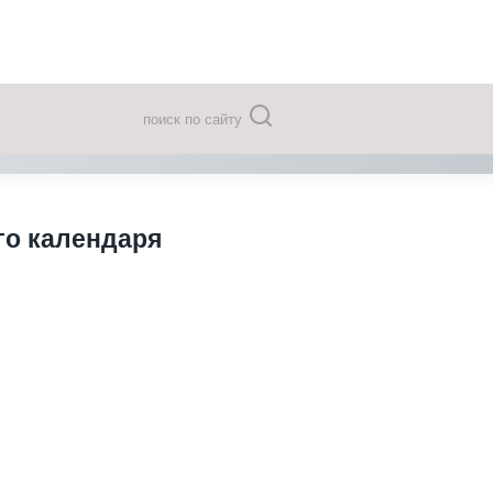
поиск по сайту
го календаря