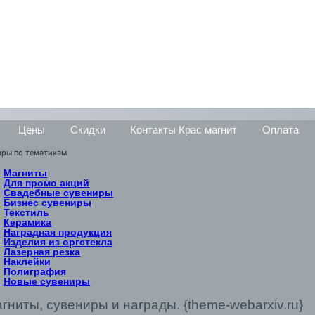
Цены
Скидки
Контакты Крас магнит
Оплата
иры по тематикам
Магниты
Для промо акций
Свадебные сувениры
Бизнес сувениры
Текстиль
Керамика
Наградная продукция
Изделия из оргстекла
Лазерная резка
Наклейки
Полиграфия
Новые сувениры
агниты, сувениры и награды. {theme-webarxiv.ru}